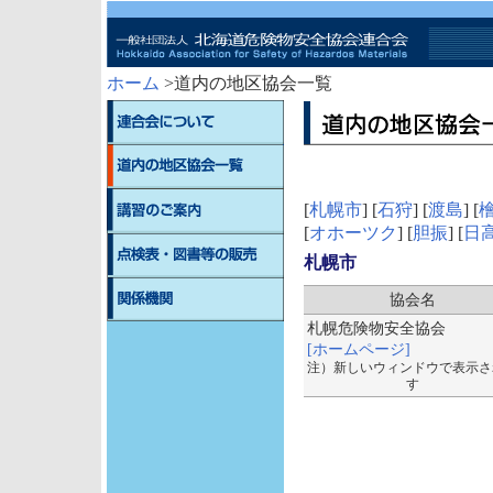
ホーム
>道内の地区協会一覧
[
札幌市
] [
石狩
] [
渡島
] [
[
オホーツク
] [
胆振
] [
日
札幌市
協会名
札幌危険物安全協会
[ホームページ]
注）新しいウィンドウで表示さ
す